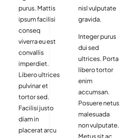
purus. Mattis
nisl vulputate
ipsum facilisi
gravida.
conseq
Integer purus
viverra eu est
dui sed
convallis
ultrices. Porta
imperdiet.
libero tortor
Libero ultrices
enim
pulvinar et
accumsan.
tortor sed.
Posuere netus
Facilisi justo
malesuada
diam in
non vulputate.
placerat arcu
Metus sit ac