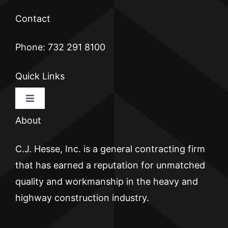
Contact
Phone: 732 291 8100
Quick Links
Toggle
Navigation
About
HOME
C.J. Hesse, Inc. is a general contracting firm
CJ HESSE
that has earned a reputation for unmatched
quality and workmanship in the heavy and
BRICKWALL
highway construction industry.
ATLANTIC PIER