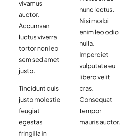
vivamus
nunc lectus.
auctor.
Nisi morbi
Accumsan
enim leo odio
luctus viverra
nulla.
tortor non leo
Imperdiet
sem sed amet
vulputate eu
justo.
libero velit
Tincidunt quis
cras.
justo molestie
Consequat
feugiat
tempor
egestas
mauris auctor.
fringilla in