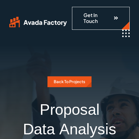
Skip
Get In
to
Touch
content
Back To Projects
Proposal
Data Analysis